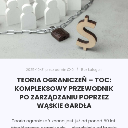
2025-10-31
przez
admin
0
Bez kategorii
TEORIA OGRANICZEŃ – TOC:
KOMPLEKSOWY PRZEWODNIK
PO ZARZĄDZANIU POPRZEZ
WĄSKIE GARDŁA
Teoria ograniczeń znana jest już od ponad 50 lat.
Współczesne organizacje — niezależnie od branży