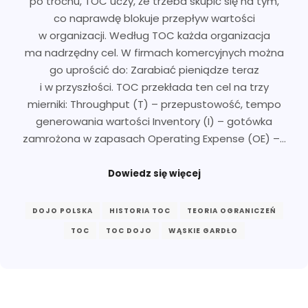
po trochu, TOC uczy, że trzeba skupić się na tym,
co naprawdę blokuje przepływ wartości
w organizacji. Według TOC każda organizacja
ma nadrzędny cel. W firmach komercyjnych można
go uprościć do: Zarabiać pieniądze teraz
i w przyszłości. TOC przekłada ten cel na trzy
mierniki: Throughput (T) – przepustowość, tempo
generowania wartości Inventory (I) – gotówka
zamrożona w zapasach Operating Expense (OE) –…
Dowiedz się więcej
DOJO POLSKA
HISTORIA TOC
TEORIA OGRANICZEŃ
TOC
TOC DOJO
WĄSKIE GARDŁO